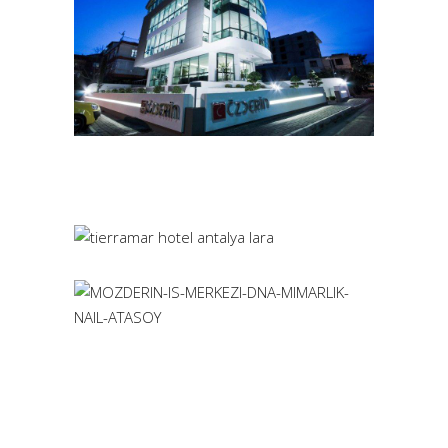
ÖZDERİN HUKUK BÜROSU
Mimari
İç Mimari
Uygulama
Yönetim Binaları
Danışmanlık
TOPÇU İNŞAAT HQ
Mimari
İç Mimari
Ticari
Yönetim Binaları
Danışmanlık
TIERRAMAR HOTEL
Mimari
İç Mimari
Turizm
Danışmanlık
MOZDERİN İŞ MERKEZİ
Mimari
Uygulama
İş merkezi
Danışmanlık
DETUR ANTALYA
Mimari
İç Mimari
Uygulama
Yönetim Binaları
Danışmanlık