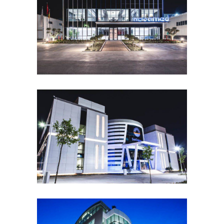
NOVAMED ÜRETİM TESİSİ
Mimari
İç Mimari
Endüstri
Yönetim Binaları
Danışmanlık
SUNEXPRESS HQ
Mimari
İç Mimari
Yönetim Binaları
Danışmanlık