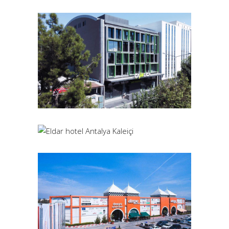
ALEGRIA BUSINESS ANKARA
İç Mimari
Turizm
Danışmanlık
ÇAMLICA YAPI MARKET 2
Mimari
İç Mimari
Ticari
Danışmanlık
ELDAR OLD CITY HOTEL
Mimari
İç Mimari
Turizm
Karma Projeler
Danışmanlık
DEEPO OUTLET
Mimari
İç Mimari
Alışveriş Merkezi
Ticari
Danışmanlık