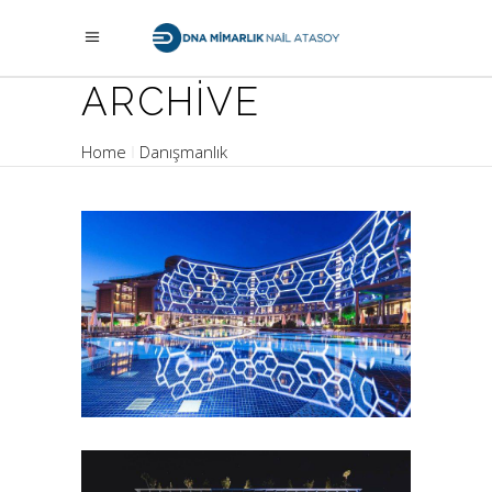
ARCHIVE
Home
Danışmanlık
BOSPHORUS SORGUN HOTEL
Mimari
İç Mimari
Turizm
Ticari
Danışmanlık