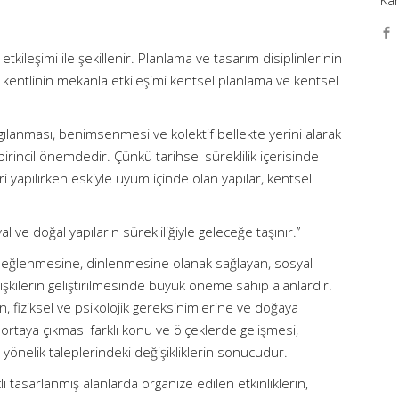
Ka
tkileşimi ile şekillenir. Planlama ve tasarım disiplinlerinin
e kentlinin mekanla etkileşimi kentsel planlama ve kentsel
lgılanması, benimsenmesi ve kolektif bellekte yerini alarak
rincil önemdedir. Çünkü tarihsel süreklilik içerisinde
i yapılırken eskiyle uyum içinde olan yapılar, kentsel
al ve doğal yapıların sürekliliğiyle geleceğe taşınır.’’
erek eğlenmesine, dinlenmesine olanak sağlayan, sosyal
lişkilerin geliştirilmesinde büyük öneme sahip alanlardır.
 fiziksel ve psikolojik gereksinimlerine ve doğaya
ortaya çıkması farklı konu ve ölçeklerde gelişmesi,
yönelik taleplerindeki değişikliklerin sonucudur.
ı tasarlanmış alanlarda organize edilen etkinliklerin,