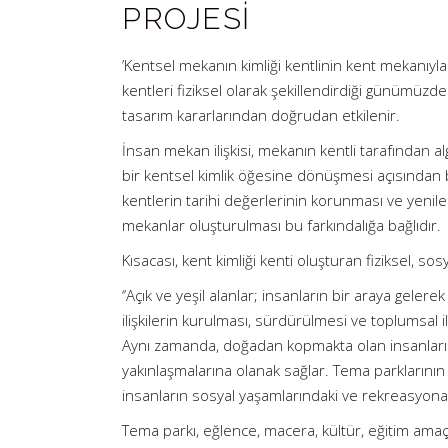
PROJESİ
’Kentsel mekanın kimliği kentlinin kent mekanıyla e
kentleri fiziksel olarak şekillendirdiği günümüzd
tasarım kararlarından doğrudan etkilenir.
İnsan mekan ilişkisi, mekanın kentli tarafından a
bir kentsel kimlik öğesine dönüşmesi açısından bi
kentlerin tarihi değerlerinin korunması ve yeniler
mekanlar oluşturulması bu farkındalığa bağlıdır.
Kısacası, kent kimliği kenti oluşturan fiziksel, sosy
‘’Açık ve yeşil alanlar; insanların bir araya gel
ilişkilerin kurulması, sürdürülmesi ve toplumsal i
Aynı zamanda, doğadan kopmakta olan insanların,
yakınlaşmalarına olanak sağlar. Tema parklarının 
insanların sosyal yaşamlarındaki ve rekreasyona 
Tema parkı, eğlence, macera, kültür, eğitim amaçl